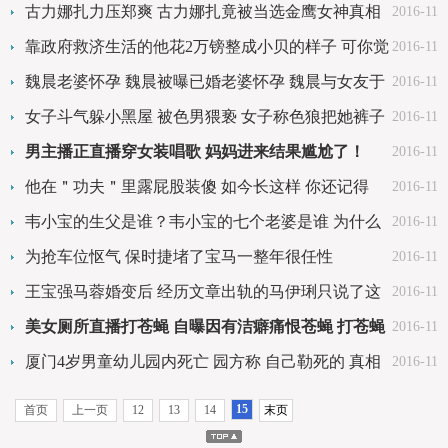
古力娜扎力压郑爽 古力娜扎竟被当选金鹰女神真相
2016-11
令人震惊
靠政府救济生活的他花2万镑整成小贝的样子 可你觉
2016-11
得这是小贝?[组
魏晨老婆怀孕 魏晨被曝已婚老婆怀孕 魏晨与女友于
2016-11
玮9年恋情终开
女子斗气躲小黑屋 被色男猥亵 女子称色狼把她裤子
2016-11
退到膝盖处乱摸
男主播正直播穿女装唱歌 妈妈进来结果尴尬了！
2016-11
他在＂功夫＂里露屁股装傻 如今长这样 你还记得
2016-11
吗？
韦小宝的生父是谁？韦小宝的七个老婆是谁 为什么
2016-11
陈近南会出现在
为抢车位怄气 保时捷堵了宝马一整年很任性
2016-11
王宝强马蓉婚变后 经历文章出轨的马伊琍只说了这
2016-11
一段话很精辟
美女厕所直播打苍蝇 自曝因有洁癖痛恨苍蝇 打苍蝇
2016-11
泄愤
厦门4岁男童幼儿园内死亡 园方称 自己勒死的 真相
2016-11
究竟是什么？
15
首页
上一页
12
13
14
末页