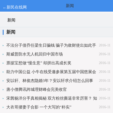
新闻
←新民在线网
新闻
新闻
不法分子借乔任梁生日骗钱 骗子为敛财使出如此手
2016-11
段令人气愤
斯威普防水无人机回归中国市场
2016-11
票据宝想做“慢生意” 却拼出高成长奖
2016-11
助力中国公益 小牛在线受邀参展第五届中国慈展会
2016-11
安以轩、林俊杰隐婚3年？安以轩求介绍怎么回事
2016-11
唐小僧腾讯跨城理财峰会完美收官
2016-11
宋茜杨洋分手真相揭秘 双方粉丝撕逼非常厉害？ 知
2016-11
情人士爆料三大
大衣哥搂妻子合影 一个大写的“朴实”
2016-11